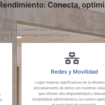
Rendimiento: Conecta, optimi
s soluciones diseñadas para entornos dinámicos, mejorando
iones de conectividad integral incluyen:
Redes y Movilidad
Logra mejoras significativas en la eficienc
procesamiento de datos con nuestras solu
que ofrecen alta disponibilidad y reduce
s
complejidad administrativa, los costos oper
to
el costo total de propiedad.