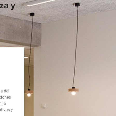
za y
 la
ia del
ciones
n la
ativos y