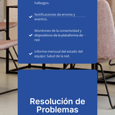
hallazgos.
Notificaciones de errores y
eventos.
Monitoreo de la conectividad y
dispositivos de la plataforma de
red.
Informe mensual del estado del
equipo: Salud de la red.
Resolución de
Problemas