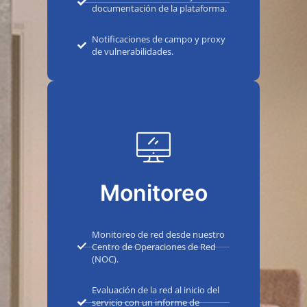
documentación de la plataforma.
Notificaciones de campo y proxy
de vulnerabilidades.
Monitoreo
Monitoreo de red desde nuestro
Centro de Operaciones de Red
(NOC).
Evaluación de la red al inicio del
servicio con un informe de