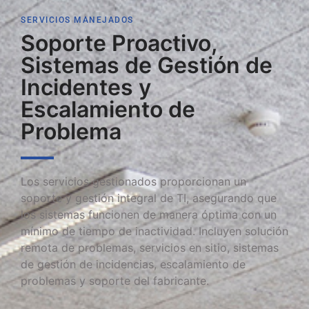
SERVICIOS MANEJADOS
Soporte Proactivo,
Sistemas de Gestión de
Incidentes y
Escalamiento de
Problema
Los servicios gestionados proporcionan un
soporte y gestión integral de TI, asegurando que
los sistemas funcionen de manera óptima con un
mínimo de tiempo de inactividad. Incluyen solución
remota de problemas, servicios en sitio, sistemas
de gestión de incidencias, escalamiento de
problemas y soporte del fabricante.